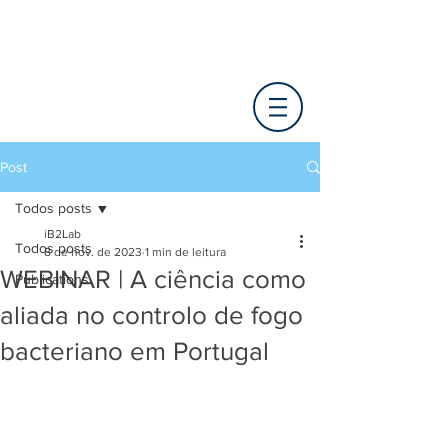
Post
Todos posts
iB2Lab
Todos posts
8 de nov. de 2023
1 min de leitura
WEBINAR | A ciência como
Publications
aliada no controlo de fogo
bacteriano em Portugal